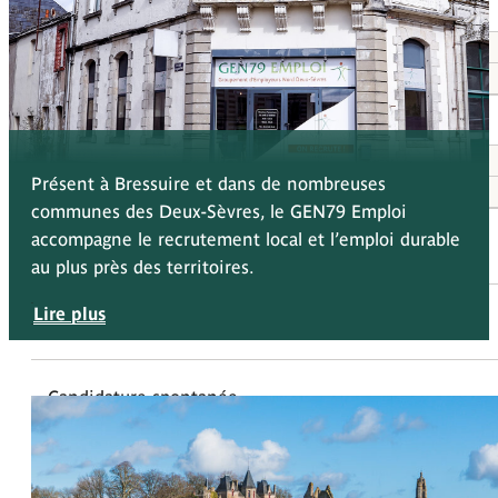
À propos
Qui sommes-nous
Nos adhérents
Entreprises
Recruter avec GEN79 Emploi
Présent à Bressuire et dans de nombreuses
Liste des adhérents
communes des Deux-Sèvres, le GEN79 Emploi
accompagne le recrutement local et l’emploi durable
Salariés
au plus près des territoires.
Lire plus
Offres d'emploi
Candidature spontanée
Contact