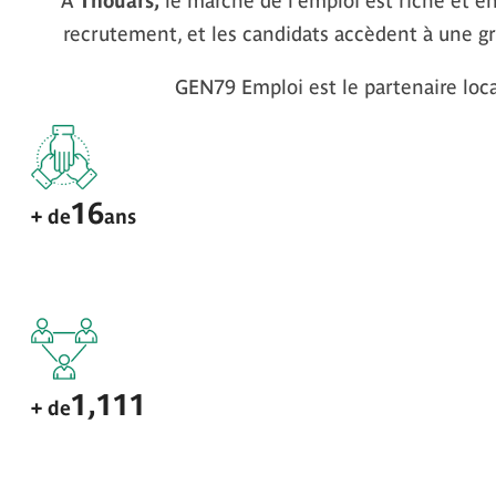
À
Thouars,
le marché de l’emploi est riche et 
recrutement, et les candidats accèdent à une gr
GEN79 Emploi est le partenaire lo
16
+ de
ans
1,111
+ de