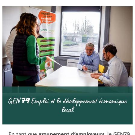
79
GEN
Emploi et le développement économique
local
En tant que
groupement d’employeurs
, le GEN79