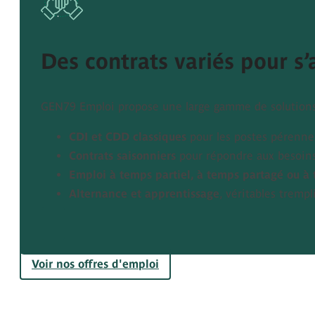
Des contrats variés pour s’a
GEN79 Emploi propose une large gamme de solutions 
CDI et CDD classiques
pour les postes pérenne
Contrats saisonniers
pour répondre aux besoins
Emploi à temps partiel, à temps partagé ou à 
Alternance et apprentissage
, véritables trempl
Voir nos offres d'emploi