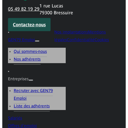
1 rue Lucas
05 49 82 19 29
79300 Bressuire
Contactez-nous
Nos implantations
Mentions
GEN79 Emploi
légales
Confidentialité
Cookies
Qui sommes-nous
Nos adhérents
Entreprises
Recruter avec GEN79
Emploi
Liste des adhérents
Salariés
Offres d'emploi