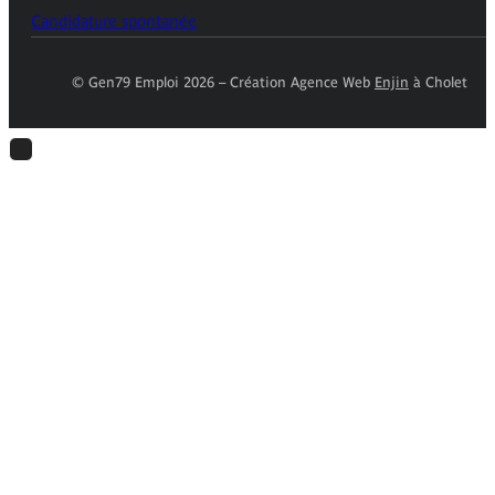
Candidature spontanée
© Gen79 Emploi 2026 – Création Agence Web
Enjin
à Cholet