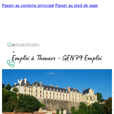
Passer au contenu principal
Passer au pied de page
IMPLANTATIONS
79
Emploi à Thouars - GEN
Emploi
Accueil