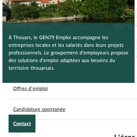
À propos
Qui sommes-nous
Nos adhérents
Entreprises
À Thouars, le GEN79 Emploi accompagne les
Recruter avec GEN79 Emploi
entreprises locales et les salariés dans leurs projets
Liste des adhérents
professionnels. Le groupement d’employeurs propose
des solutions d’emploi adaptées aux besoins du
Salariés
territoire thouarsais.
Offres d'emploi
Candidature spontanée
Contact