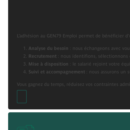
Un processus simplifié pour
L’adhésion au GEN79 Emploi permet de bénéficier d’u
Analyse du besoin
: nous échangeons avec vous 
Recrutement
: nous identifions, sélectionnons 
Mise à disposition
: le salarié rejoint votre éq
Suivi et accompagnement
: nous assurons un sui
Vous gagnez du temps, réduisez vos contraintes admi