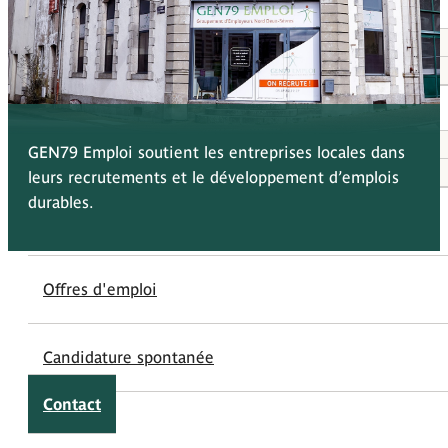
À propos
Qui sommes-nous
Nos adhérents
Entreprises
Recruter avec GEN79 Emploi
GEN79 Emploi soutient les entreprises locales dans
Liste des adhérents
leurs recrutements et le développement d’emplois
durables.
Salariés
Offres d'emploi
Candidature spontanée
Contact