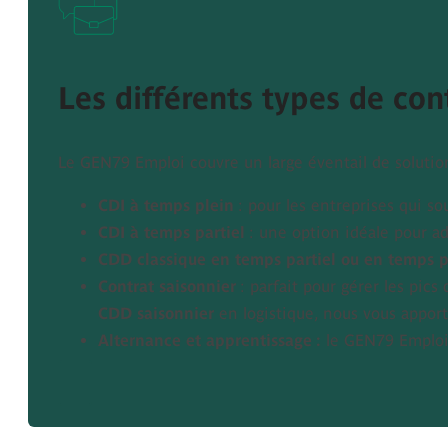
Les différents types de con
Le GEN79 Emploi couvre un large éventail de solution
CDI à temps plein
: pour les entreprises qui so
CDI à temps partiel
: une option idéale pour ad
CDD classique en temps partiel ou en temps p
Contrat saisonnier
: parfait pour gérer les pics 
CDD saisonnier
en logistique, nous vous apporto
Alternance et apprentissage :
le GEN79 Emploi 