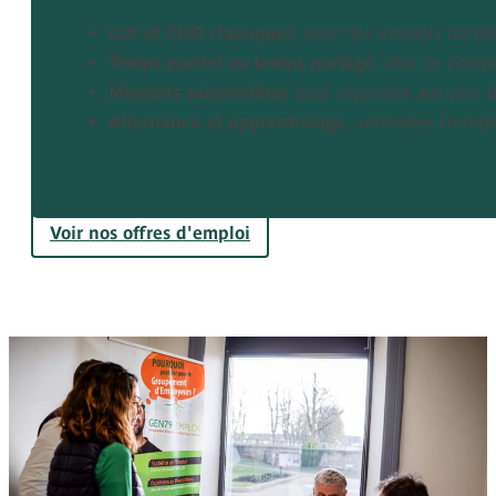
CDI et CDD classiques
, pour des emplois durab
Temps partiel ou temps partagé,
afin de compl
Missions saisonnières
pour répondre aux pics d’
Alternance et apprentissage
, véritables trempl
Voir nos offres d'emploi