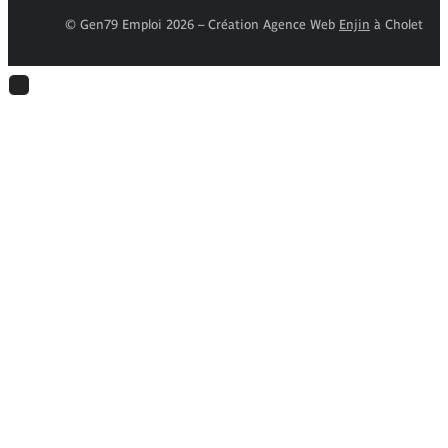
© Gen79 Emploi 2026 – Création Agence Web
Enjin
à Cholet