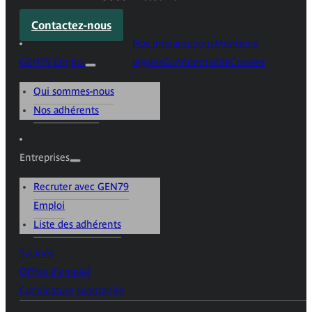
Contactez-nous
Nos implantations
Mentions
GEN79 Emploi
légales
Confidentialité
Cookies
Qui sommes-nous
Nos adhérents
Entreprises
Recruter avec GEN79
Emploi
Liste des adhérents
Salariés
Offres d'emploi
Candidature spontanée