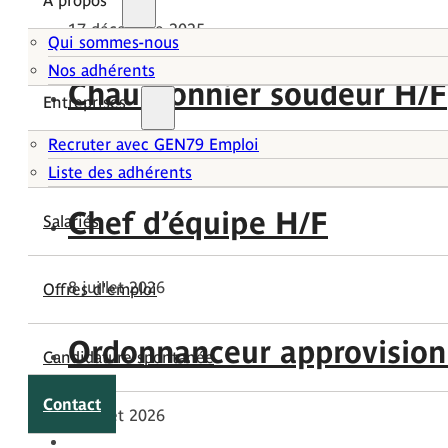
À propos
17 décembre 2025
Qui sommes-nous
Nos adhérents
Chaudronnier soudeur H/F
Entreprises
Recruter avec GEN79 Emploi
22 mai 2026
Liste des adhérents
Chef d’équipe H/F
Salariés
8 juillet 2026
Offres d'emploi
Ordonnanceur approvision
Candidature spontanée
Contact
8 juillet 2026