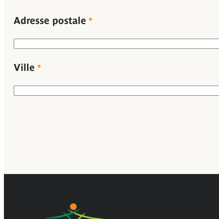
Adresse
Adresse postale
*
Ville