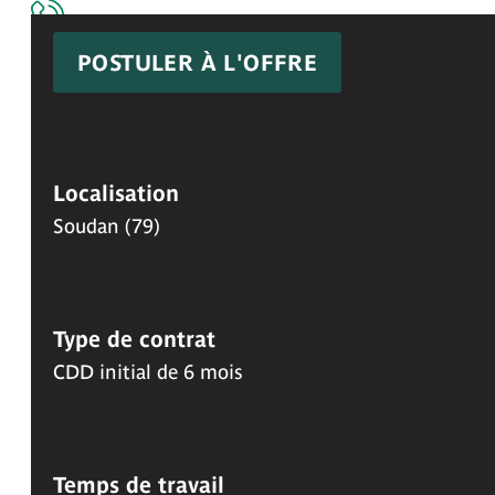
Contact
POSTULER À L'OFFRE
À propos
Qui sommes-nous
Localisation
Nos adhérents
Soudan (79)
Entreprises
Recruter avec GEN79 Emploi
Liste des adhérents
Type de contrat
Salariés
CDD initial de 6 mois
Offres d'emploi
Candidature spontanée
Contact
Temps de travail